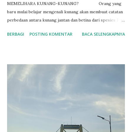
MEMELIHARA KUNANG-KUNANG? Orang yang
baru mulai belajar mengenali kunang akan membuat catatan
perbedaan antara kunang jantan dan betina dari spesies P.
pyralis . Ukuran tubuh betina kadang-kadang lebih besar
BERBAGI
POSTING KOMENTAR
BACA SELENGKAPNYA
dari jantan. Jantan mempunyai lentera lebih besar dari
betina. Jantan terbang mencari betina yang biasanya
menempel di atas daun, ranting atau batang pohon. Betina
memiliki lentera yang jauh lebih kecil dari jantan. Lentera
betina akan berkedip jika melihat jantan. Selisih antara
kedipan lentera jantan dan direspon oleh betina adalah
sekitar 2 detik pada spesies ini. Informasi ini dapat
digunakan untuk berburu kunang betina dengan
menggunakan kedipan cahaya dari pen light untuk meniru
pola kedipan cahaya dari jantan. Kemampuan berburu
kunang betina dan menangkap betina kunang jenis P. pyralis
menjadikannya ideal untuk mempelajarinya dan meneliti