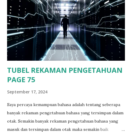
karena ituah banyak orang melakukan perjalanan Kaltim ke
Kalsel. Saat di Fery aku naik ke rooftop ada tempat duduk di
samping ruangan kapten pengemudi fery. Saat itu bulan
telah terlihat dengan terang, suasana langit yang cerah
membuat bulan dan bintang terlihat terang dan jelas. Sambil
memandang ke langit dengan hiasan bulan dan bintang yang
terlihat begitu indah. Ditambah hembusan angin laut malam
ya...
TUBEL REKAMAN PENGETAHUAN
PAGE 75
September 17, 2024
Saya percaya kemampuan bahasa adalah tentang seberapa
banyak rekaman pengetahuan bahasa yang tersimpan dalam
otak. Semakin banyak rekaman pengetahuan bahasa yang
masuk dan tersimpan dalam otak maka semakin baik