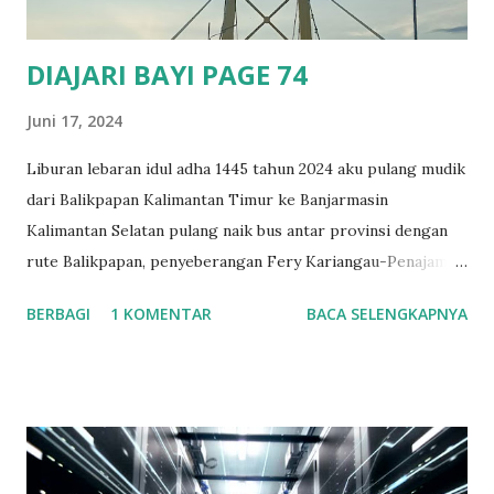
perkawina...
DIAJARI BAYI PAGE 74
Juni 17, 2024
Liburan lebaran idul adha 1445 tahun 2024 aku pulang mudik
dari Balikpapan Kalimantan Timur ke Banjarmasin
Kalimantan Selatan pulang naik bus antar provinsi dengan
rute Balikpapan, penyeberangan Fery Kariangau-Penajam
Paser Utara, Wirang, Tanjung, Barabai, Kandangan, Rantau,
BERBAGI
1 KOMENTAR
BACA SELENGKAPNYA
Binuang, Mataraman, Astambul, Martapura, Banjarbaru,
Gambut dan tujuan akhirnya di Banjarmasin. Berangkat
dengan jadwal bus pukul 18.30 Wita. Sampai di
penyeberangan fery Kariangau penuh, di tempat itu
keadaanny antri mau masuk ke Fery. Karena mendekati mau
libur hari raya kurban dan weekend jadi diperkirakan