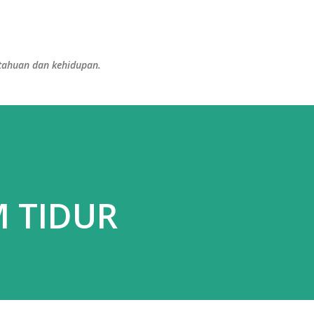
Langsung ke konten utama
etahuan dan kehidupan.
M TIDUR