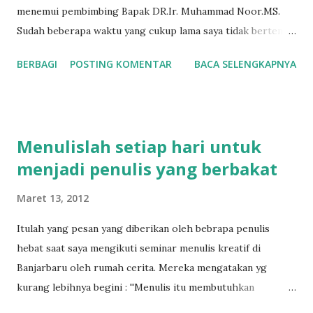
menemui pembimbing Bapak DR.Ir. Muhammad Noor.MS.
Sudah beberapa waktu yang cukup lama saya tidak bertemu,
berkonsultasi dengan beliau. Ingin saya meminta petunjuk
BERBAGI
POSTING KOMENTAR
BACA SELENGKAPNYA
beliau, minta saran dan minta pandangan bagaiaman dan apa
yang hal yang harus dipilih menjalani masa depan. Samapai
di BALITTRA langsung menuju keruangan beliau dengan
prasangka baik bahwa beliau ada di ruangan. Sampai
Menulislah setiap hari untuk
ditempat ku ketok pintunya tiga kali. KArena sunah
menjadi penulis yang berbakat
mengetok pintu jika bertamu tiga kali. Jika tak ada jawaban
boleh kita pulang atau menunggu. Dan ternyata tidak ada
Maret 13, 2012
jawaban. Sepertinya beliau tidak ada di tempat atau sedang
keluar kota. Maklum beliau seorang peneliti lapangan jadi
Itulah yang pesan yang diberikan oleh bebrapa penulis
sering berangkat ke lokasi-lokasi penelitian di luar kota,
hebat saat saya mengikuti seminar menulis kreatif di
tentunya banyak pengalaman dan pengetahuan yang beliau
Banjarbaru oleh rumah cerita. Mereka mengatakan yg
dapatkan di lahan-lahan yang baru beliau kunjungi. Saya
kurang lebihnya begini : ''Menulis itu membutuhkan
kemudian pergi ke kantin BALITTRA untuk memberi
kekonsistensian atau keberlanjutan atau istikomah yaitu