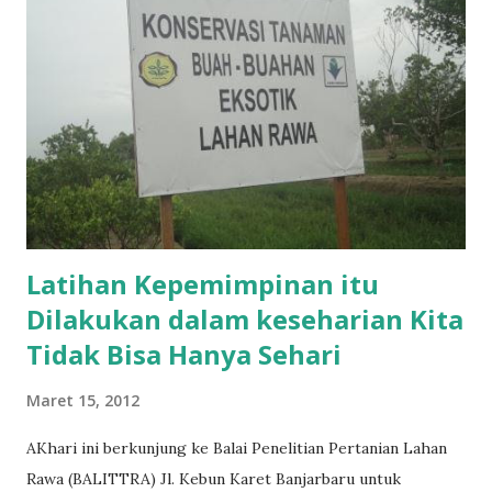
kesalahan. Saya rasa semua orang pernah melakukan salah.
Tidak ada yang tidak (mungkin berbeda bagi para nabi dan
Rasul). Rasala takut yang kurasakan setelah melakukan
suatu kesalahan, seakan begitu menghimpit, begitu
membebani dan sangat memberikan rasa takut. Sehingga
rasa malu yang menyatu seakan wajah ini akan
disembunyikan kedalam suatu wadah atau rasanya mau
diganti wajah yang lain saja agar kesalahan...
Latihan Kepemimpinan itu
Dilakukan dalam keseharian Kita
Tidak Bisa Hanya Sehari
Maret 15, 2012
AKhari ini berkunjung ke Balai Penelitian Pertanian Lahan
Rawa (BALITTRA) Jl. Kebun Karet Banjarbaru untuk