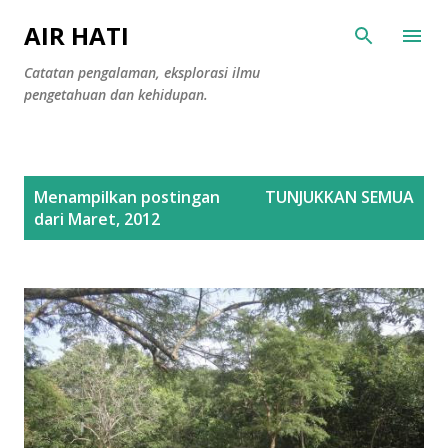
Langsung ke konten utama
AIR HATI
Catatan pengalaman, eksplorasi ilmu
pengetahuan dan kehidupan.
P
Menampilkan postingan
TUNJUKKAN SEMUA
o
dari Maret, 2012
s
t
i
n
g
a
n