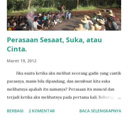
Perasaan Sesaat, Suka, atau
Cinta.
Maret 19, 2012
Jika suatu ketika aku melihat seorang gadis yang cantik
parasnya, manis bila dipandang, dan membuat kita suka
melihatnya apakah itu namanya? Perasaan itu muncul dan
terjadi ketika aku melihatnya pada pertama kali. Beberapa
waktu setelah melihatnya bayang-bayang wajahnya sering
BERBAGI
2 KOMENTAR
BACA SELENGKAPNYA
muncul di dalam pikiranku. Terlihat wajahnya, sudah terasa
terlihat jelas, beberapa saat berselang hilang dan kemudian