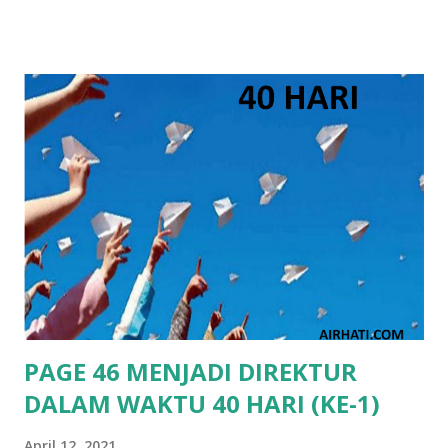
perusahaannya bergerak, menuju keadaan yang lebih baik,
lebih baik 1 % setiap hari agar perusahaan termasuk di
dalam perusahaan yang untung. Bagaimana cara
membangun, membawa dan membuat perusahaan naik level?
Bagaimana seorang Direktur dapat membawa PT Diri
Sendiri Inc menjadi naik kelas, naik tingkat, bertambah baik
dan termasuk perusahaan yang beruntung? Caranya utama
yang sangat perlu dilakukan DIrektur adalah menemukan
apa visi khusus, apa misi khusus, dan apa tujuan khusus yang
telah diberikan, diamanahkan dan dititipkan oleh Tuhan
Yang Maha Esa kepada PT Diri Sendiri Inc saat
menciptakannya. Visi, Misi, tujuan dan tugas khusus yang
hanya satu-satunya di dunia ini dan tidak bisa digantik...
PAGE 46 MENJADI DIREKTUR
DALAM WAKTU 40 HARI (KE-1)
April 12, 2021