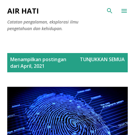
Langsung ke konten utama
AIR HATI
Catatan pengalaman, eksplorasi ilmu
pengetahuan dan kehidupan.
P
Menampilkan postingan
TUNJUKKAN SEMUA
o
dari April, 2021
s
t
i
n
g
a
n