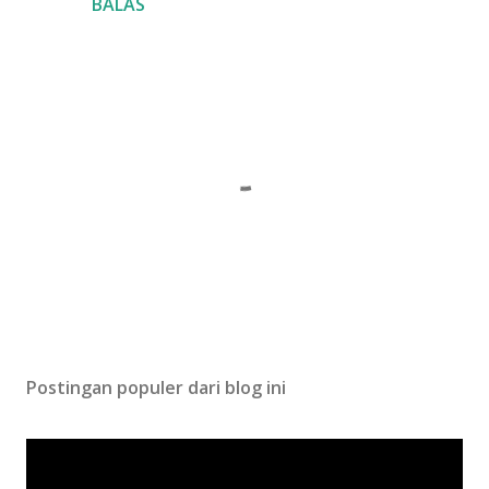
BALAS
P
o
s
Postingan populer dari blog ini
t
i
n
g