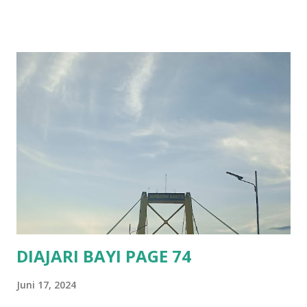
betina. Jantan terbang mencari betina yang biasanya
menempel di atas daun, ranting atau batang pohon. Betina
memiliki lentera yang jauh lebih kecil dari jantan. Lentera
betina akan berkedip jika melihat jantan. Selisih antara
kedipan lentera jantan dan direspon oleh betina adalah
sekitar 2 detik pada spesies ini. Informasi ini dapat
digunakan untuk berburu kunang betina dengan
menggunakan kedipan cahaya dari pen light untuk meniru
pola kedipan cahaya dari jantan. Kemampuan berburu
kunang betina dan menangkap betina kunang jenis P. pyralis
menjadikannya ideal untuk mempelajarinya dan meneliti
perkawina...
DIAJARI BAYI PAGE 74
Juni 17, 2024