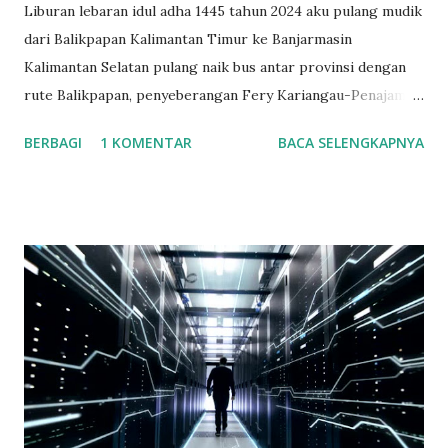
Liburan lebaran idul adha 1445 tahun 2024 aku pulang mudik
dari Balikpapan Kalimantan Timur ke Banjarmasin
Kalimantan Selatan pulang naik bus antar provinsi dengan
rute Balikpapan, penyeberangan Fery Kariangau-Penajam
Paser Utara, Wirang, Tanjung, Barabai, Kandangan, Rantau,
BERBAGI
1 KOMENTAR
BACA SELENGKAPNYA
Binuang, Mataraman, Astambul, Martapura, Banjarbaru,
Gambut dan tujuan akhirnya di Banjarmasin. Berangkat
dengan jadwal bus pukul 18.30 Wita. Sampai di
penyeberangan fery Kariangau penuh, di tempat itu
keadaanny antri mau masuk ke Fery. Karena mendekati mau
libur hari raya kurban dan weekend jadi diperkirakan
karena ituah banyak orang melakukan perjalanan Kaltim ke
Kalsel. Saat di Fery aku naik ke rooftop ada tempat duduk di
samping ruangan kapten pengemudi fery. Saat itu bulan
telah terlihat dengan terang, suasana langit yang cerah
membuat bulan dan bintang terlihat terang dan jelas. Sambil