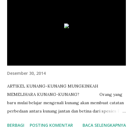
K
o
m
e
n
t
a
r
Desember 30, 2014
ARTIKEL KUNANG-KUNANG MUNGKINKAH
MEMELIHARA KUNANG-KUNANG? Orang yang
baru mulai belajar mengenali kunang akan membuat catatan
perbedaan antara kunang jantan dan betina dari spesies P.
pyralis . Ukuran tubuh betina kadang-kadang lebih besar
BERBAGI
POSTING KOMENTAR
BACA SELENGKAPNYA
dari jantan. Jantan mempunyai lentera lebih besar dari