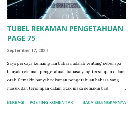
memandang ke langit dengan hiasan bulan dan bintang yang
terlihat begitu indah. Ditambah hembusan angin laut malam
ya...
TUBEL REKAMAN PENGETAHUAN
PAGE 75
September 17, 2024
Saya percaya kemampuan bahasa adalah tentang seberapa
banyak rekaman pengetahuan bahasa yang tersimpan dalam
otak. Semakin banyak rekaman pengetahuan bahasa yang
masuk dan tersimpan dalam otak maka semakin baik
pengetahuan bahasa yang dimiliki seseorang. Orang dengan
BERBAGI
POSTING KOMENTAR
BACA SELENGKAPNYA
kemampuan Bahasa tinggi saya percaya rekaman
pengetahuan bahasa di dalam otaknya telah banyak.
Sedangkan orang dengan kemampuan bahasa yang tidak
tinggi saya percaya rekaman pengetahuan bahasa dalam