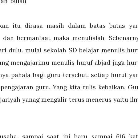
lan-bulan
kan itu dirasa masih dalam batas batas ya
k dan bermanfaat maka menulislah. Sebenarn
ari dulu. mulai sekolah SD belajar menulis hur
yang mengajarimu menulis huruf abjad juga hur
nya pahala bagi guru tersebut. setiap huruf ya
l pengajaran guru. Yang kita tulis kebaikan. Gu
jariyah yanag mengalir terus menerus yaitu il
usaha. sampai saat ini baru sampai 616 kat