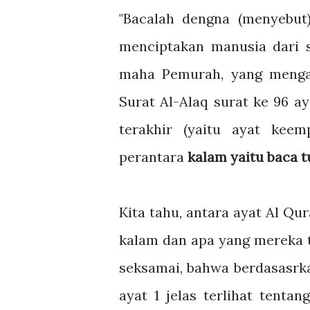
"Bacalah dengna (menyebu
menciptakan manusia dari 
maha Pemurah, yang mengaj
Surat Al-Alaq surat ke 96 ay
terakhir (yaitu ayat kee
perantara
kalam yaitu baca tu
Kita tahu, antara ayat Al Qura
kalam dan apa yang mereka tul
seksamai, bahwa berdasasrka
ayat 1 jelas terlihat tent