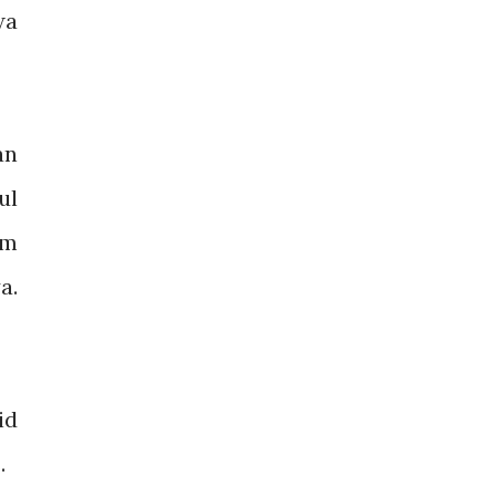
wa
an
ul
am
a.
.
id
s.