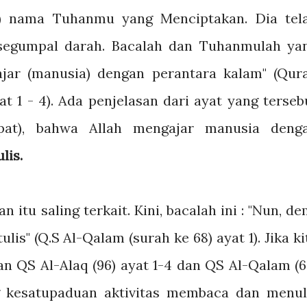
t) nama Tuhanmu yang Menciptakan. Dia tel
segumpal darah. Bacalah dan Tuhanmulah ya
ar (manusia) dengan perantara kalam" (Qur
at 1 - 4). Ada penjelasan dari ayat yang terseb
mpat), bahwa Allah mengajar manusia deng
lis.
n itu saling terkait. Kini, bacalah ini : "Nun, de
is" (Q.S Al-Qalam (surah ke 68) ayat 1). Jika ki
n QS Al-Alaq (96) ayat 1-4 dan QS Al-Qalam (6
ang kesatupaduan aktivitas membaca dan menul