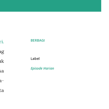
BERBAGI
i.
ng
Label
uk
Episode Harian
sa
a-
ta