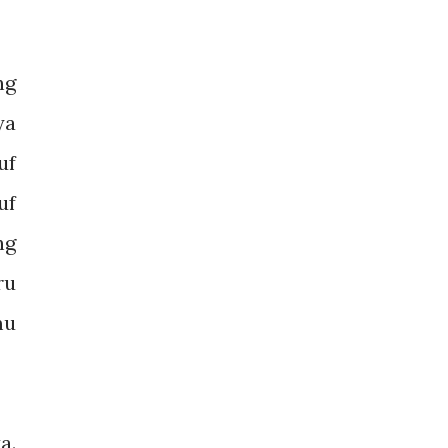
ng
ya
uf
uf
ng
ru
mu
a.