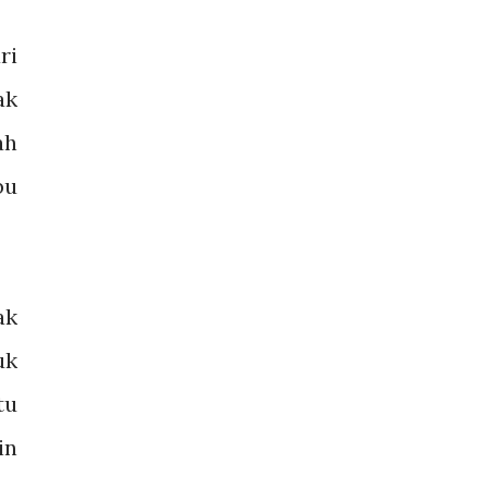
ri
ak
ah
bu
ak
uk
tu
in