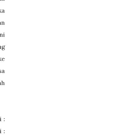
ka
an
ni
ng
ke
sa
ah
 :
 :