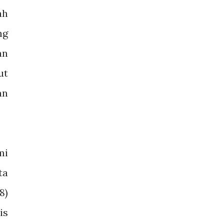
ah
ng
an
ut
an
mi
ta
8)
is