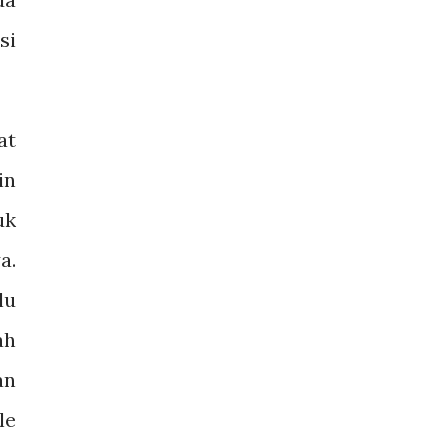
si
at
in
uk
a.
lu
ah
an
le