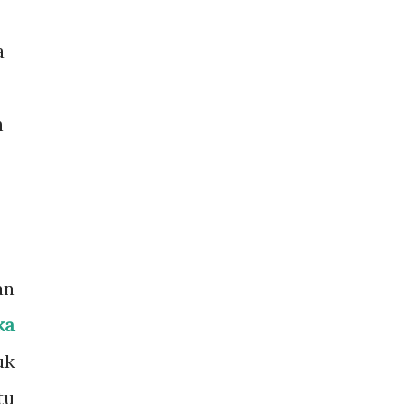
a
n
an
ka
uk
tu