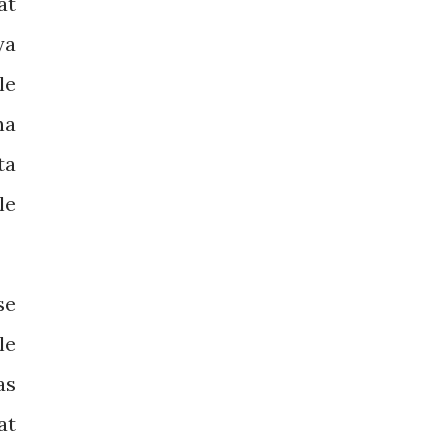
at
ya
le
na
ta
le
se
le
as
at