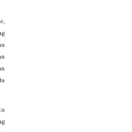
e,
ng
au
an
an
lu
tu
ng