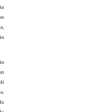
ia
an
a,
ia
ia
an
di
a.
da
da