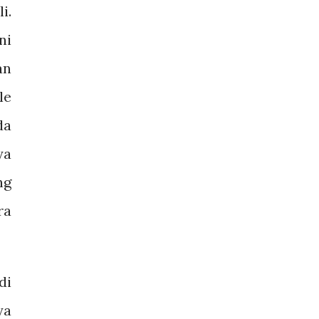
i.
ni
an
le
da
ya
ng
ra
di
ya