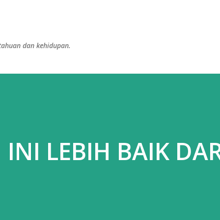
Langsung ke konten utama
etahuan dan kehidupan.
 INI LEBIH BAIK DAR