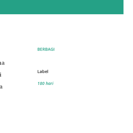
BERBAGI
ma
Label
i
180 hari
a