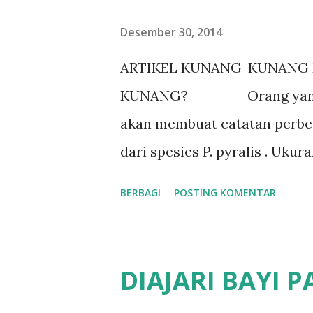
Desember 30, 2014
ARTIKEL KUNANG-KUNANG
KUNANG? Orang yang baru
akan membuat catatan perbed
dari spesies P. pyralis . Uku
besar dari jantan. Jantan mem
BERBAGI
POSTING KOMENTAR
Jantan terbang mencari beti
ranting atau batang pohon. Be
kecil dari jantan. Lentera bet
DIAJARI BAYI P
Selisih antara kedipan lenter