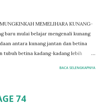
 MUNGKINKAH MEMELIHARA KUNANG-
 mulai belajar mengenali kunang
aan antara kunang jantan dan betina
ran tubuh betina kadang-kadang lebih
punyai lentera lebih besar dari betina.
BACA SELENGKAPNYA
na yang biasanya menempel di atas daun,
tina memiliki lentera yang jauh lebih
ina akan berkedip jika melihat jantan.
AGE 74
a jantan dan direspon oleh betina adalah