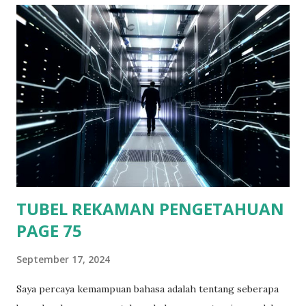
keadaanny antri mau masuk ke Fery. Karena mendekati mau
libur hari raya kurban dan weekend jadi diperkirakan
karena ituah banyak orang melakukan perjalanan Kaltim ke
Kalsel. Saat di Fery aku naik ke rooftop ada tempat duduk di
samping ruangan kapten pengemudi fery. Saat itu bulan
telah terlihat dengan terang, suasana langit yang cerah
membuat bulan dan bintang terlihat terang dan jelas. Sambil
memandang ke langit dengan hiasan bulan dan bintang yang
terlihat begitu indah. Ditambah hembusan angin laut malam
ya...
TUBEL REKAMAN PENGETAHUAN
PAGE 75
September 17, 2024
Saya percaya kemampuan bahasa adalah tentang seberapa