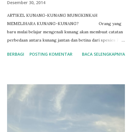
Desember 30, 2014
ARTIKEL KUNANG-KUNANG MUNGKINKAH
MEMELIHARA KUNANG-KUNANG? Orang yang
baru mulai belajar mengenali kunang akan membuat catatan
perbedaan antara kunang jantan dan betina dari spesies P.
pyralis . Ukuran tubuh betina kadang-kadang lebih besar
BERBAGI
POSTING KOMENTAR
BACA SELENGKAPNYA
dari jantan. Jantan mempunyai lentera lebih besar dari
betina. Jantan terbang mencari betina yang biasanya
menempel di atas daun, ranting atau batang pohon. Betina
memiliki lentera yang jauh lebih kecil dari jantan. Lentera
betina akan berkedip jika melihat jantan. Selisih antara
kedipan lentera jantan dan direspon oleh betina adalah
sekitar 2 detik pada spesies ini. Informasi ini dapat
digunakan untuk berburu kunang betina dengan
menggunakan kedipan cahaya dari pen light untuk meniru
pola kedipan cahaya dari jantan. Kemampuan berburu