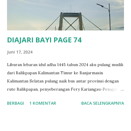
kunang betina dan menangkap betina kunang jenis P. pyralis
menjadikannya ideal untuk mempelajarinya dan meneliti
perkawina...
DIAJARI BAYI PAGE 74
Juni 17, 2024
Liburan lebaran idul adha 1445 tahun 2024 aku pulang mudik
dari Balikpapan Kalimantan Timur ke Banjarmasin
Kalimantan Selatan pulang naik bus antar provinsi dengan
rute Balikpapan, penyeberangan Fery Kariangau-Penajam
Paser Utara, Wirang, Tanjung, Barabai, Kandangan, Rantau,
BERBAGI
1 KOMENTAR
BACA SELENGKAPNYA
Binuang, Mataraman, Astambul, Martapura, Banjarbaru,
Gambut dan tujuan akhirnya di Banjarmasin. Berangkat
dengan jadwal bus pukul 18.30 Wita. Sampai di
penyeberangan fery Kariangau penuh, di tempat itu