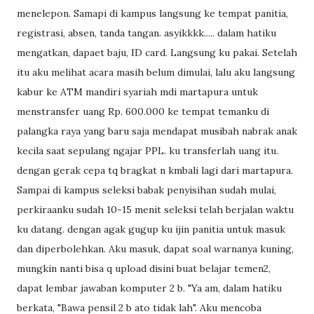
menelepon. Samapi di kampus langsung ke tempat panitia,
registrasi, absen, tanda tangan. asyikkkk..... dalam hatiku
mengatkan, dapaet baju, ID card. Langsung ku pakai. Setelah
itu aku melihat acara masih belum dimulai, lalu aku langsung
kabur ke ATM mandiri syariah mdi martapura untuk
menstransfer uang Rp. 600.000 ke tempat temanku di
palangka raya yang baru saja mendapat musibah nabrak anak
kecila saat sepulang ngajar PPL. ku transferlah uang itu.
dengan gerak cepa tq bragkat n kmbali lagi dari martapura.
Sampai di kampus seleksi babak penyisihan sudah mulai,
perkiraanku sudah 10-15 menit seleksi telah berjalan waktu
ku datang. dengan agak gugup ku ijin panitia untuk masuk
dan diperbolehkan. Aku masuk, dapat soal warnanya kuning,
mungkin nanti bisa q upload disini buat belajar temen2,
dapat lembar jawaban komputer 2 b. "Ya am, dalam hatiku
berkata, "Bawa pensil 2 b ato tidak lah". Aku mencoba