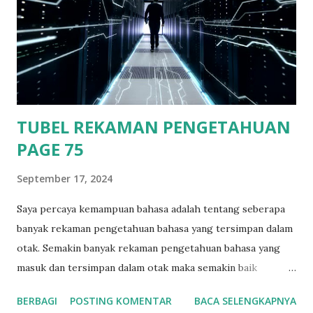
samping ruangan kapten pengemudi fery. Saat itu bulan
telah terlihat dengan terang, suasana langit yang cerah
membuat bulan dan bintang terlihat terang dan jelas. Sambil
memandang ke langit dengan hiasan bulan dan bintang yang
terlihat begitu indah. Ditambah hembusan angin laut malam
ya...
TUBEL REKAMAN PENGETAHUAN
PAGE 75
September 17, 2024
Saya percaya kemampuan bahasa adalah tentang seberapa
banyak rekaman pengetahuan bahasa yang tersimpan dalam
otak. Semakin banyak rekaman pengetahuan bahasa yang
masuk dan tersimpan dalam otak maka semakin baik
pengetahuan bahasa yang dimiliki seseorang. Orang dengan
BERBAGI
POSTING KOMENTAR
BACA SELENGKAPNYA
kemampuan Bahasa tinggi saya percaya rekaman