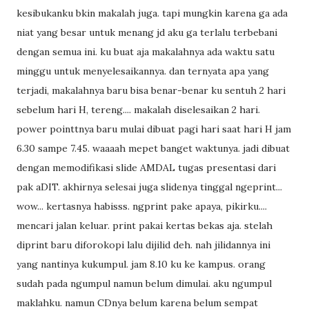
kesibukanku bkin makalah juga. tapi mungkin karena ga ada
niat yang besar untuk menang jd aku ga terlalu terbebani
dengan semua ini. ku buat aja makalahnya ada waktu satu
minggu untuk menyelesaikannya. dan ternyata apa yang
terjadi, makalahnya baru bisa benar-benar ku sentuh 2 hari
sebelum hari H, tereng.... makalah diselesaikan 2 hari.
power pointtnya baru mulai dibuat pagi hari saat hari H jam
6.30 sampe 7.45. waaaah mepet banget waktunya. jadi dibuat
dengan memodifikasi slide AMDAL tugas presentasi dari
pak aDIT. akhirnya selesai juga slidenya tinggal ngeprint...
wow... kertasnya habisss. ngprint pake apaya, pikirku....
mencari jalan keluar. print pakai kertas bekas aja. stelah
diprint baru diforokopi lalu dijilid deh. nah jilidannya ini
yang nantinya kukumpul. jam 8.10 ku ke kampus. orang
sudah pada ngumpul namun belum dimulai. aku ngumpul
maklahku. namun CDnya belum karena belum sempat