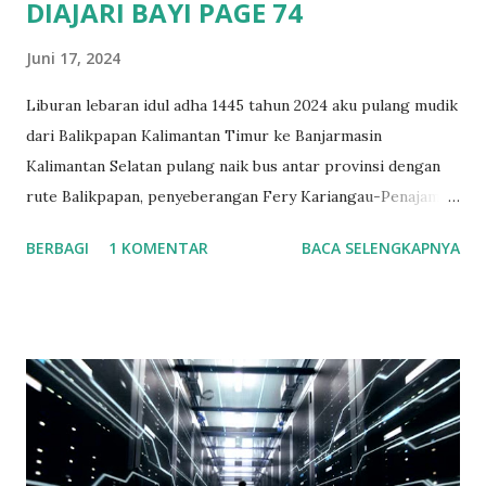
DIAJARI BAYI PAGE 74
Juni 17, 2024
Liburan lebaran idul adha 1445 tahun 2024 aku pulang mudik
dari Balikpapan Kalimantan Timur ke Banjarmasin
Kalimantan Selatan pulang naik bus antar provinsi dengan
rute Balikpapan, penyeberangan Fery Kariangau-Penajam
Paser Utara, Wirang, Tanjung, Barabai, Kandangan, Rantau,
BERBAGI
1 KOMENTAR
BACA SELENGKAPNYA
Binuang, Mataraman, Astambul, Martapura, Banjarbaru,
Gambut dan tujuan akhirnya di Banjarmasin. Berangkat
dengan jadwal bus pukul 18.30 Wita. Sampai di
penyeberangan fery Kariangau penuh, di tempat itu
keadaanny antri mau masuk ke Fery. Karena mendekati mau
libur hari raya kurban dan weekend jadi diperkirakan
karena ituah banyak orang melakukan perjalanan Kaltim ke
Kalsel. Saat di Fery aku naik ke rooftop ada tempat duduk di