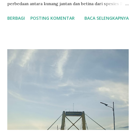
perbedaan antara kunang jantan dan betina dari spesies P.
pyralis . Ukuran tubuh betina kadang-kadang lebih besar
BERBAGI
POSTING KOMENTAR
BACA SELENGKAPNYA
dari jantan. Jantan mempunyai lentera lebih besar dari
betina. Jantan terbang mencari betina yang biasanya
menempel di atas daun, ranting atau batang pohon. Betina
memiliki lentera yang jauh lebih kecil dari jantan. Lentera
betina akan berkedip jika melihat jantan. Selisih antara
kedipan lentera jantan dan direspon oleh betina adalah
sekitar 2 detik pada spesies ini. Informasi ini dapat
digunakan untuk berburu kunang betina dengan
menggunakan kedipan cahaya dari pen light untuk meniru
pola kedipan cahaya dari jantan. Kemampuan berburu
kunang betina dan menangkap betina kunang jenis P. pyralis
menjadikannya ideal untuk mempelajarinya dan meneliti
perkawina...