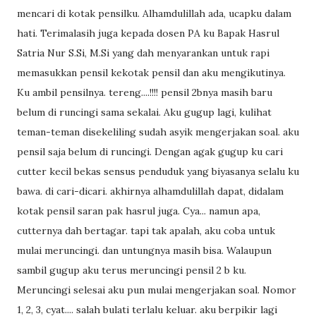
mencari di kotak pensilku. Alhamdulillah ada, ucapku dalam
hati. Terimalasih juga kepada dosen PA ku Bapak Hasrul
Satria Nur S.Si, M.Si yang dah menyarankan untuk rapi
memasukkan pensil kekotak pensil dan aku mengikutinya.
Ku ambil pensilnya. tereng....!!!! pensil 2bnya masih baru
belum di runcingi sama sekalai. Aku gugup lagi, kulihat
teman-teman disekeliling sudah asyik mengerjakan soal. aku
pensil saja belum di runcingi. Dengan agak gugup ku cari
cutter kecil bekas sensus penduduk yang biyasanya selalu ku
bawa. di cari-dicari. akhirnya alhamdulillah dapat, didalam
kotak pensil saran pak hasrul juga. Cya... namun apa,
cutternya dah bertagar. tapi tak apalah, aku coba untuk
mulai meruncingi. dan untungnya masih bisa. Walaupun
sambil gugup aku terus meruncingi pensil 2 b ku.
Meruncingi selesai aku pun mulai mengerjakan soal. Nomor
1, 2, 3, cyat.... salah bulati terlalu keluar. aku berpikir lagi