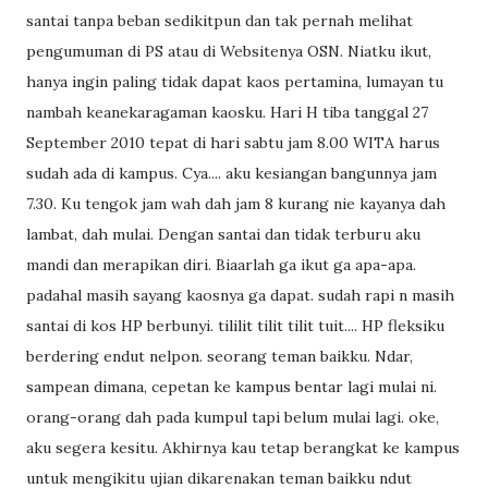
santai tanpa beban sedikitpun dan tak pernah melihat
pengumuman di PS atau di Websitenya OSN. Niatku ikut,
hanya ingin paling tidak dapat kaos pertamina, lumayan tu
nambah keanekaragaman kaosku. Hari H tiba tanggal 27
September 2010 tepat di hari sabtu jam 8.00 WITA harus
sudah ada di kampus. Cya.... aku kesiangan bangunnya jam
7.30. Ku tengok jam wah dah jam 8 kurang nie kayanya dah
lambat, dah mulai. Dengan santai dan tidak terburu aku
mandi dan merapikan diri. Biaarlah ga ikut ga apa-apa.
padahal masih sayang kaosnya ga dapat. sudah rapi n masih
santai di kos HP berbunyi. tililit tilit tilit tuit.... HP fleksiku
berdering endut nelpon. seorang teman baikku. Ndar,
sampean dimana, cepetan ke kampus bentar lagi mulai ni.
orang-orang dah pada kumpul tapi belum mulai lagi. oke,
aku segera kesitu. Akhirnya kau tetap berangkat ke kampus
untuk mengikitu ujian dikarenakan teman baikku ndut