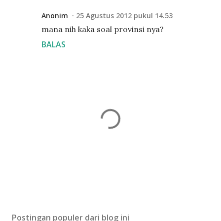
Anonim
25 Agustus 2012 pukul 14.53
mana nih kaka soal provinsi nya?
BALAS
P
o
s
Postingan populer dari blog ini