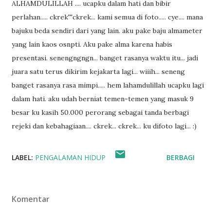
ALHAMDULILLAH .... ucapku dalam hati dan bibir
perlahan..... ckrek'''ckrek... kami semua di foto..... cye.... mana
bajuku beda sendiri dari yang lain. aku pake baju almameter
yang lain kaos osnpti. Aku pake alma karena habis
presentasi. senengngngn... banget rasanya waktu itu... jadi
juara satu terus dikirim kejakarta lagi... wiiih... seneng
banget rasanya rasa mimpi..... hem lahamdulillah ucapku lagi
dalam hati. aku udah berniat temen-temen yang masuk 9
besar ku kasih 50.000 perorang sebagai tanda berbagi
rejeki dan kebahagiaan.... ckrek... ckrek... ku difoto lagi... :)
LABEL:
PENGALAMAN HIDUP
BERBAGI
Komentar