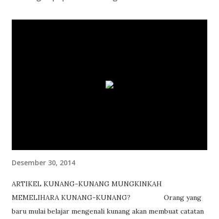
t
i
n
g
K
o
m
e
n
t
a
r
Desember 30, 2014
ARTIKEL KUNANG-KUNANG MUNGKINKAH
MEMELIHARA KUNANG-KUNANG? Orang yang
baru mulai belajar mengenali kunang akan membuat catatan