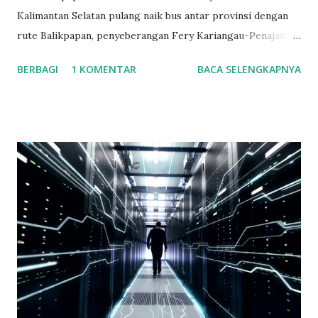
Kalimantan Selatan pulang naik bus antar provinsi dengan
rute Balikpapan, penyeberangan Fery Kariangau-Penajam
Paser Utara, Wirang, Tanjung, Barabai, Kandangan, Rantau,
BERBAGI
1 KOMENTAR
BACA SELENGKAPNYA
Binuang, Mataraman, Astambul, Martapura, Banjarbaru,
Gambut dan tujuan akhirnya di Banjarmasin. Berangkat
dengan jadwal bus pukul 18.30 Wita. Sampai di
penyeberangan fery Kariangau penuh, di tempat itu
keadaanny antri mau masuk ke Fery. Karena mendekati mau
libur hari raya kurban dan weekend jadi diperkirakan
karena ituah banyak orang melakukan perjalanan Kaltim ke
Kalsel. Saat di Fery aku naik ke rooftop ada tempat duduk di
samping ruangan kapten pengemudi fery. Saat itu bulan
telah terlihat dengan terang, suasana langit yang cerah
membuat bulan dan bintang terlihat terang dan jelas. Sambil
memandang ke langit dengan hiasan bulan dan bintang yang
terlihat begitu indah. Ditambah hembusan angin laut malam