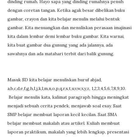
dinding rumah. Hayo sapa yang dinding rumahnya penuh
dengan coretan tangan. Ketika agak besar dibelikan buku
gambar, crayon dan kita belajar menulis melalui bentuk
gambar. Kita menuangkan dan menuliskan perasaan imajinasi
kita dalam lembar demi lembar buku gambar. Kita warnai,
kita buat gambar dua gunung yang ada jalannya, ada
sawahnya dan ada matahari terbit dari balik gunung.
Masuk SD kita belajar menuliskan huruf abjad,
a,b,c,d,e,f,g,h,I,j,k,l,m,n,o,p,q,r,s,t,u,v,w,x,y,z, 1,2,3,4,5,6,7,8,9,10.
Belajar menulis kata, kalimat paragraph hingga meningkat
menjadi sebuah cerita pendek, menjawab soal esay. Saat
SMP belajar membuat laporan kecil kecilan. Saat SMA
belajar membuat makalah atau artikel. Kuliah membuat
laporan praktikum, makalah yang lebih lengkap, presentasi