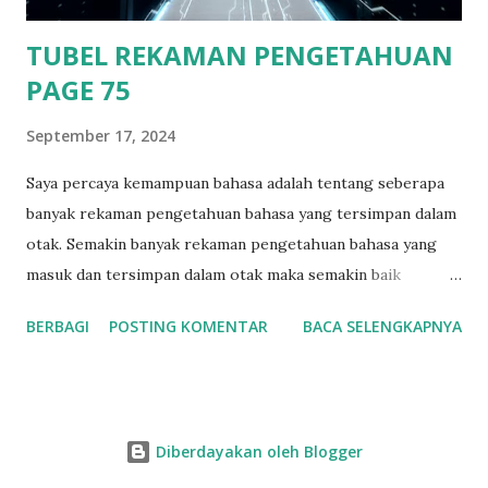
ya...
TUBEL REKAMAN PENGETAHUAN
PAGE 75
September 17, 2024
Saya percaya kemampuan bahasa adalah tentang seberapa
banyak rekaman pengetahuan bahasa yang tersimpan dalam
otak. Semakin banyak rekaman pengetahuan bahasa yang
masuk dan tersimpan dalam otak maka semakin baik
pengetahuan bahasa yang dimiliki seseorang. Orang dengan
BERBAGI
POSTING KOMENTAR
BACA SELENGKAPNYA
kemampuan Bahasa tinggi saya percaya rekaman
pengetahuan bahasa di dalam otaknya telah banyak.
Sedangkan orang dengan kemampuan bahasa yang tidak
tinggi saya percaya rekaman pengetahuan bahasa dalam
Diberdayakan oleh Blogger
otaknya masih rendah. Kemampuan Bahasa sama seperti
kemampuan pengetahuan bidang lainnya. Mirip seperti