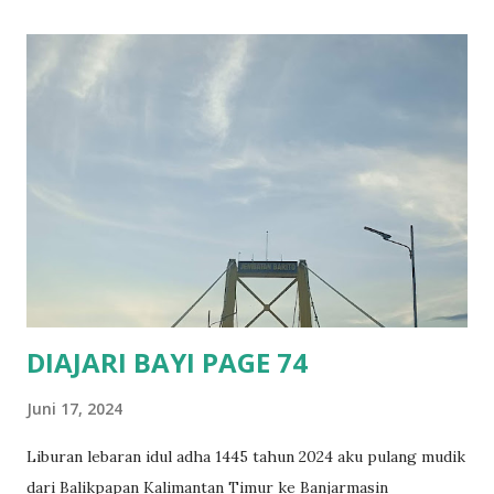
memiliki lentera yang jauh lebih kecil dari jantan. Lentera
betina akan berkedip jika melihat jantan. Selisih antara
kedipan lentera jantan dan direspon oleh betina adalah
sekitar 2 detik pada spesies ini. Informasi ini dapat
digunakan untuk berburu kunang betina dengan
menggunakan kedipan cahaya dari pen light untuk meniru
pola kedipan cahaya dari jantan. Kemampuan berburu
kunang betina dan menangkap betina kunang jenis P. pyralis
menjadikannya ideal untuk mempelajarinya dan meneliti
perkawina...
DIAJARI BAYI PAGE 74
Juni 17, 2024
Liburan lebaran idul adha 1445 tahun 2024 aku pulang mudik
dari Balikpapan Kalimantan Timur ke Banjarmasin