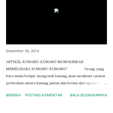
Desember 30, 2014
ARTIKEL KUNANG-KUNANG MUNGKINKAH
MEMELIHARA KUNANG-KUNANG? Orang yang
baru mulai belajar mengenali kunang akan membuat catatan
perbedaan antara kunang jantan dan betina dari spesies P.
pyralis . Ukuran tubuh betina kadang-kadang lebih besar
BERBAGI
POSTING KOMENTAR
BACA SELENGKAPNYA
dari jantan. Jantan mempunyai lentera lebih besar dari
betina. Jantan terbang mencari betina yang biasanya
menempel di atas daun, ranting atau batang pohon. Betina