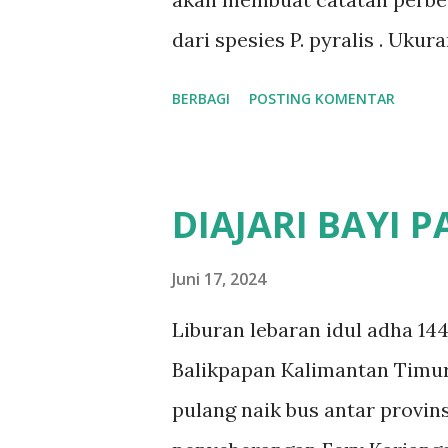
dari spesies P. pyralis . Uku
besar dari jantan. Jantan mem
BERBAGI
POSTING KOMENTAR
Jantan terbang mencari beti
ranting atau batang pohon. Be
kecil dari jantan. Lentera bet
DIAJARI BAYI P
Selisih antara kedipan lenter
sekitar 2 detik pada spesies 
Juni 17, 2024
berburu kunang betina deng
Liburan lebaran idul adha 14
light untuk meniru pola ked
Balikpapan Kalimantan Timur
berburu kunang betina dan me
pulang naik bus antar provin
menjadikannya ideal untuk m