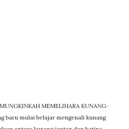
 MUNGKINKAH MEMELIHARA KUNANG-
 mulai belajar mengenali kunang
aan antara kunang jantan dan betina