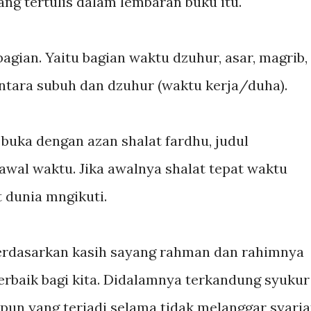
yang tertulis dalam lembaran buku itu.
agian. Yaitu bagian waktu dzuhur, asar, magrib,
ntara subuh dan dzuhur (waktu kerja/duha).
 buka dengan azan shalat fardhu, judul
wal waktu. Jika awalnya shalat tepat waktu
 dunia mngikuti.
berdasarkan kasih sayang rahman dan rahimnya
terbaik bagi kita. Didalamnya terkandung syukur
apun yang terjadi selama tidak melanggar syaria