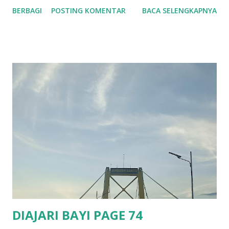
pyralis . Ukuran tubuh betina kadang-kadang lebih besar
BERBAGI
POSTING KOMENTAR
BACA SELENGKAPNYA
dari jantan. Jantan mempunyai lentera lebih besar dari
betina. Jantan terbang mencari betina yang biasanya
menempel di atas daun, ranting atau batang pohon. Betina
memiliki lentera yang jauh lebih kecil dari jantan. Lentera
betina akan berkedip jika melihat jantan. Selisih antara
kedipan lentera jantan dan direspon oleh betina adalah
sekitar 2 detik pada spesies ini. Informasi ini dapat
digunakan untuk berburu kunang betina dengan
menggunakan kedipan cahaya dari pen light untuk meniru
pola kedipan cahaya dari jantan. Kemampuan berburu
kunang betina dan menangkap betina kunang jenis P. pyralis
menjadikannya ideal untuk mempelajarinya dan meneliti
perkawina...
DIAJARI BAYI PAGE 74