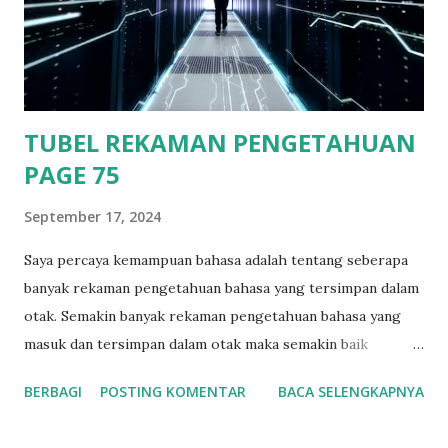
telah terlihat dengan terang, suasana langit yang cerah
membuat bulan dan bintang terlihat terang dan jelas. Sambil
memandang ke langit dengan hiasan bulan dan bintang yang
terlihat begitu indah. Ditambah hembusan angin laut malam
ya...
TUBEL REKAMAN PENGETAHUAN
PAGE 75
September 17, 2024
Saya percaya kemampuan bahasa adalah tentang seberapa
banyak rekaman pengetahuan bahasa yang tersimpan dalam
otak. Semakin banyak rekaman pengetahuan bahasa yang
masuk dan tersimpan dalam otak maka semakin baik
pengetahuan bahasa yang dimiliki seseorang. Orang dengan
BERBAGI
POSTING KOMENTAR
BACA SELENGKAPNYA
kemampuan Bahasa tinggi saya percaya rekaman
pengetahuan bahasa di dalam otaknya telah banyak.