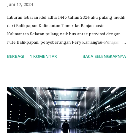
Juni 17, 2024
Liburan lebaran idul adha 1445 tahun 2024 aku pulang mudik
dari Balikpapan Kalimantan Timur ke Banjarmasin
Kalimantan Selatan pulang naik bus antar provinsi dengan
rute Balikpapan, penyeberangan Fery Kariangau-Penajam
Paser Utara, Wirang, Tanjung, Barabai, Kandangan, Rantau,
BERBAGI
1 KOMENTAR
BACA SELENGKAPNYA
Binuang, Mataraman, Astambul, Martapura, Banjarbaru,
Gambut dan tujuan akhirnya di Banjarmasin. Berangkat
dengan jadwal bus pukul 18.30 Wita. Sampai di
penyeberangan fery Kariangau penuh, di tempat itu
keadaanny antri mau masuk ke Fery. Karena mendekati mau
libur hari raya kurban dan weekend jadi diperkirakan
karena ituah banyak orang melakukan perjalanan Kaltim ke
Kalsel. Saat di Fery aku naik ke rooftop ada tempat duduk di
samping ruangan kapten pengemudi fery. Saat itu bulan