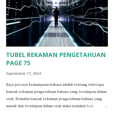
Kalsel. Saat di Fery aku naik ke rooftop ada tempat duduk di
samping ruangan kapten pengemudi fery. Saat itu bulan
telah terlihat dengan terang, suasana langit yang cerah
membuat bulan dan bintang terlihat terang dan jelas. Sambil
memandang ke langit dengan hiasan bulan dan bintang yang
terlihat begitu indah. Ditambah hembusan angin laut malam
ya...
TUBEL REKAMAN PENGETAHUAN
PAGE 75
September 17, 2024
Saya percaya kemampuan bahasa adalah tentang seberapa
banyak rekaman pengetahuan bahasa yang tersimpan dalam
otak. Semakin banyak rekaman pengetahuan bahasa yang
masuk dan tersimpan dalam otak maka semakin baik
pengetahuan bahasa yang dimiliki seseorang. Orang dengan