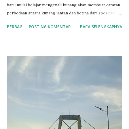
baru mulai belajar mengenali kunang akan membuat catatan
perbedaan antara kunang jantan dan betina dari spesies P.
pyralis . Ukuran tubuh betina kadang-kadang lebih besar
BERBAGI
POSTING KOMENTAR
BACA SELENGKAPNYA
dari jantan. Jantan mempunyai lentera lebih besar dari
betina. Jantan terbang mencari betina yang biasanya
menempel di atas daun, ranting atau batang pohon. Betina
memiliki lentera yang jauh lebih kecil dari jantan. Lentera
betina akan berkedip jika melihat jantan. Selisih antara
kedipan lentera jantan dan direspon oleh betina adalah
sekitar 2 detik pada spesies ini. Informasi ini dapat
digunakan untuk berburu kunang betina dengan
menggunakan kedipan cahaya dari pen light untuk meniru
pola kedipan cahaya dari jantan. Kemampuan berburu
kunang betina dan menangkap betina kunang jenis P. pyralis
menjadikannya ideal untuk mempelajarinya dan meneliti
perkawina...