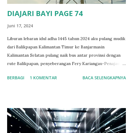
DIAJARI BAYI PAGE 74
Juni 17, 2024
Liburan lebaran idul adha 1445 tahun 2024 aku pulang mudik
dari Balikpapan Kalimantan Timur ke Banjarmasin
Kalimantan Selatan pulang naik bus antar provinsi dengan
rute Balikpapan, penyeberangan Fery Kariangau-Penajam
Paser Utara, Wirang, Tanjung, Barabai, Kandangan, Rantau,
BERBAGI
1 KOMENTAR
BACA SELENGKAPNYA
Binuang, Mataraman, Astambul, Martapura, Banjarbaru,
Gambut dan tujuan akhirnya di Banjarmasin. Berangkat
dengan jadwal bus pukul 18.30 Wita. Sampai di
penyeberangan fery Kariangau penuh, di tempat itu
keadaanny antri mau masuk ke Fery. Karena mendekati mau
libur hari raya kurban dan weekend jadi diperkirakan
karena ituah banyak orang melakukan perjalanan Kaltim ke