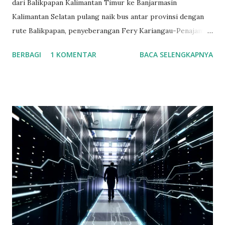
dari Balikpapan Kalimantan Timur ke Banjarmasin
Kalimantan Selatan pulang naik bus antar provinsi dengan
rute Balikpapan, penyeberangan Fery Kariangau-Penajam
Paser Utara, Wirang, Tanjung, Barabai, Kandangan, Rantau,
BERBAGI
1 KOMENTAR
BACA SELENGKAPNYA
Binuang, Mataraman, Astambul, Martapura, Banjarbaru,
Gambut dan tujuan akhirnya di Banjarmasin. Berangkat
dengan jadwal bus pukul 18.30 Wita. Sampai di
penyeberangan fery Kariangau penuh, di tempat itu
keadaanny antri mau masuk ke Fery. Karena mendekati mau
libur hari raya kurban dan weekend jadi diperkirakan
karena ituah banyak orang melakukan perjalanan Kaltim ke
Kalsel. Saat di Fery aku naik ke rooftop ada tempat duduk di
samping ruangan kapten pengemudi fery. Saat itu bulan
telah terlihat dengan terang, suasana langit yang cerah
membuat bulan dan bintang terlihat terang dan jelas. Sambil
memandang ke langit dengan hiasan bulan dan bintang yang