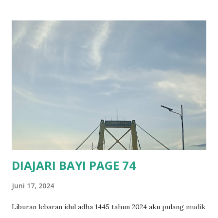
menempel di atas daun, ranting atau batang pohon. Betina
memiliki lentera yang jauh lebih kecil dari jantan. Lentera
betina akan berkedip jika melihat jantan. Selisih antara
kedipan lentera jantan dan direspon oleh betina adalah
sekitar 2 detik pada spesies ini. Informasi ini dapat
digunakan untuk berburu kunang betina dengan
menggunakan kedipan cahaya dari pen light untuk meniru
pola kedipan cahaya dari jantan. Kemampuan berburu
kunang betina dan menangkap betina kunang jenis P. pyralis
menjadikannya ideal untuk mempelajarinya dan meneliti
perkawina...
DIAJARI BAYI PAGE 74
Juni 17, 2024
Liburan lebaran idul adha 1445 tahun 2024 aku pulang mudik