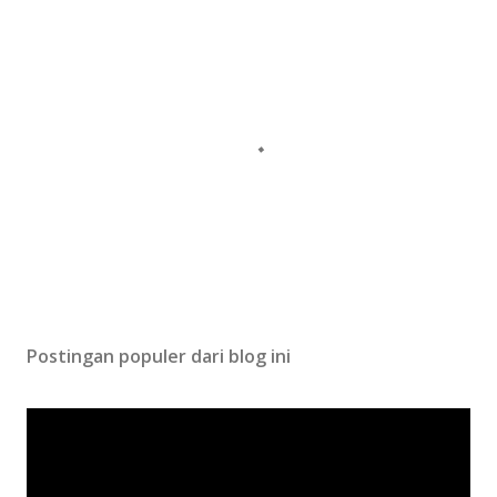
P
o
s
Postingan populer dari blog ini
t
i
n
g
K
o