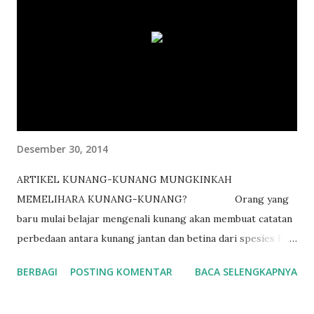
m
e
n
t
a
r
Desember 30, 2014
ARTIKEL KUNANG-KUNANG MUNGKINKAH
MEMELIHARA KUNANG-KUNANG? Orang yang
baru mulai belajar mengenali kunang akan membuat catatan
perbedaan antara kunang jantan dan betina dari spesies P.
pyralis . Ukuran tubuh betina kadang-kadang lebih besar
BERBAGI
POSTING KOMENTAR
BACA SELENGKAPNYA
dari jantan. Jantan mempunyai lentera lebih besar dari
betina. Jantan terbang mencari betina yang biasanya