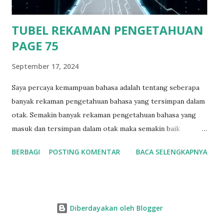
terlihat begitu indah. Ditambah hembusan angin laut malam
ya...
TUBEL REKAMAN PENGETAHUAN
PAGE 75
September 17, 2024
Saya percaya kemampuan bahasa adalah tentang seberapa
banyak rekaman pengetahuan bahasa yang tersimpan dalam
otak. Semakin banyak rekaman pengetahuan bahasa yang
masuk dan tersimpan dalam otak maka semakin baik
pengetahuan bahasa yang dimiliki seseorang. Orang dengan
BERBAGI
POSTING KOMENTAR
BACA SELENGKAPNYA
kemampuan Bahasa tinggi saya percaya rekaman
pengetahuan bahasa di dalam otaknya telah banyak.
Sedangkan orang dengan kemampuan bahasa yang tidak
tinggi saya percaya rekaman pengetahuan bahasa dalam
Diberdayakan oleh Blogger
otaknya masih rendah. Kemampuan Bahasa sama seperti