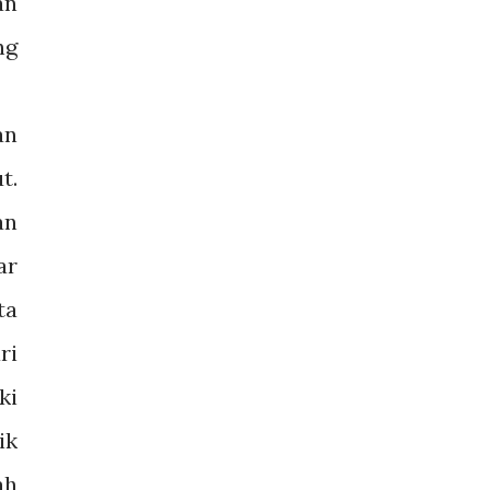
an
ng
an
t.
an
ar
ta
ri
ki
ik
ah