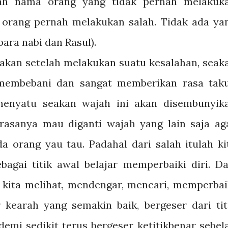
 kah nama orang yang tidak pernah melakuk
 orang pernah melakukan salah. Tidak ada ya
para nabi dan Rasul).
an setelah melakukan suatu kesalahan, seak
 membebani dan sangat memberikan rasa taku
menyatu seakan wajah ini akan disembunyik
asanya mau diganti wajah yang lain saja ag
da orang yau tau. Padahal dari salah itulah ki
agai titik awal belajar memperbaiki diri. Da
 kita melihat, mendengar, mencari, memperbai
 kearah yang semakin baik, bergeser dari tit
 demi sedikit terus bergeser ketitikbenar sebel