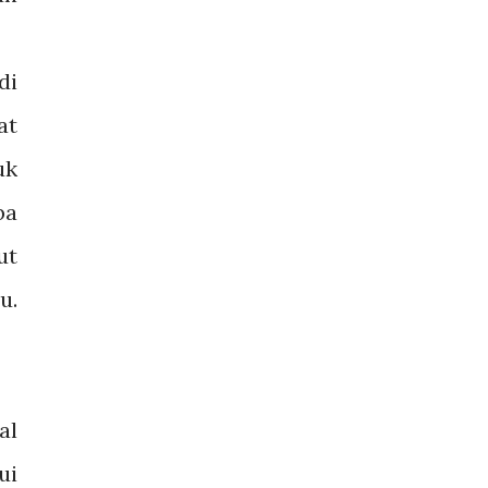
di
at
uk
ba
ut
u.
al
ui