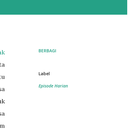
BERBAGI
ak
ta
Label
tu
Episode Harian
sa
uk
sa
am