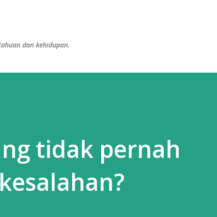
Langsung ke konten utama
etahuan dan kehidupan.
ng tidak pernah
kesalahan?