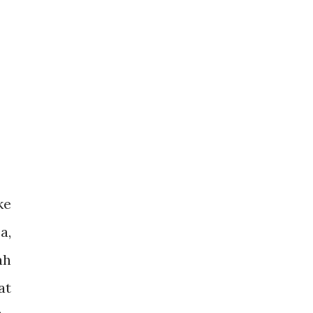
ke
a,
ah
at