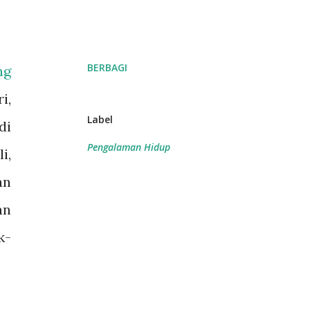
BERBAGI
ng
i,
Label
di
Pengalaman Hidup
i,
an
an
k-