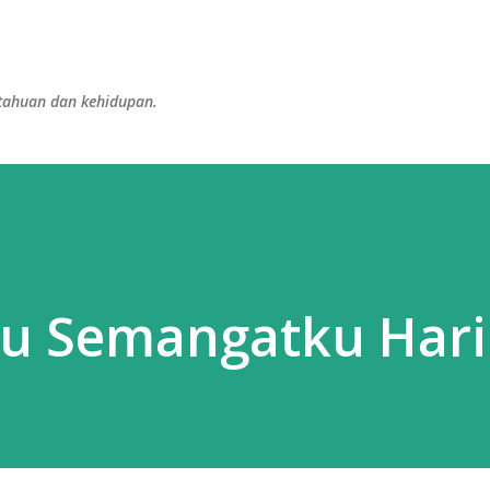
Langsung ke konten utama
etahuan dan kehidupan.
lu Semangatku Hari 