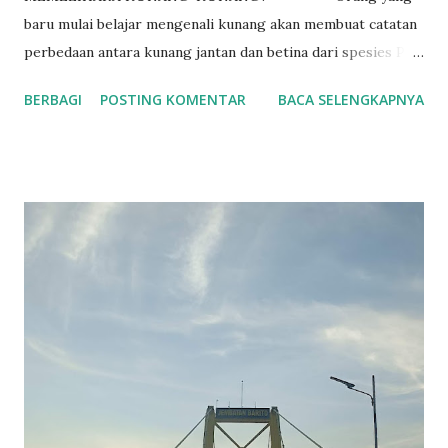
baru mulai belajar mengenali kunang akan membuat catatan
perbedaan antara kunang jantan dan betina dari spesies P.
pyralis . Ukuran tubuh betina kadang-kadang lebih besar
BERBAGI
POSTING KOMENTAR
BACA SELENGKAPNYA
dari jantan. Jantan mempunyai lentera lebih besar dari
betina. Jantan terbang mencari betina yang biasanya
menempel di atas daun, ranting atau batang pohon. Betina
memiliki lentera yang jauh lebih kecil dari jantan. Lentera
betina akan berkedip jika melihat jantan. Selisih antara
kedipan lentera jantan dan direspon oleh betina adalah
sekitar 2 detik pada spesies ini. Informasi ini dapat
digunakan untuk berburu kunang betina dengan
menggunakan kedipan cahaya dari pen light untuk meniru
pola kedipan cahaya dari jantan. Kemampuan berburu
kunang betina dan menangkap betina kunang jenis P. pyralis
menjadikannya ideal untuk mempelajarinya dan meneliti
perkawina...