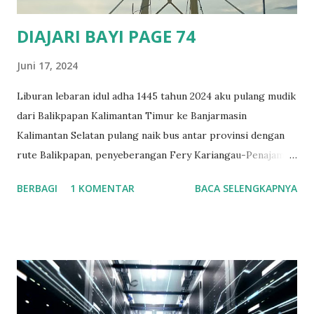
DIAJARI BAYI PAGE 74
Juni 17, 2024
Liburan lebaran idul adha 1445 tahun 2024 aku pulang mudik
dari Balikpapan Kalimantan Timur ke Banjarmasin
Kalimantan Selatan pulang naik bus antar provinsi dengan
rute Balikpapan, penyeberangan Fery Kariangau-Penajam
Paser Utara, Wirang, Tanjung, Barabai, Kandangan, Rantau,
BERBAGI
1 KOMENTAR
BACA SELENGKAPNYA
Binuang, Mataraman, Astambul, Martapura, Banjarbaru,
Gambut dan tujuan akhirnya di Banjarmasin. Berangkat
dengan jadwal bus pukul 18.30 Wita. Sampai di
penyeberangan fery Kariangau penuh, di tempat itu
keadaanny antri mau masuk ke Fery. Karena mendekati mau
libur hari raya kurban dan weekend jadi diperkirakan
karena ituah banyak orang melakukan perjalanan Kaltim ke