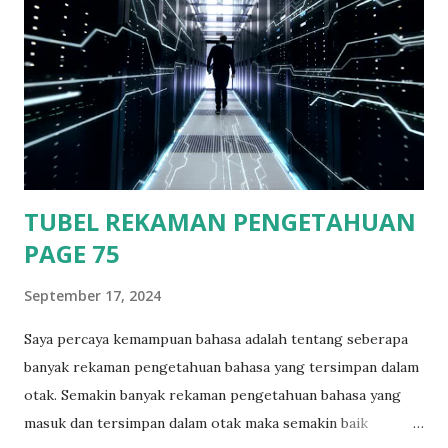
Kalsel. Saat di Fery aku naik ke rooftop ada tempat duduk di
samping ruangan kapten pengemudi fery. Saat itu bulan
telah terlihat dengan terang, suasana langit yang cerah
membuat bulan dan bintang terlihat terang dan jelas. Sambil
memandang ke langit dengan hiasan bulan dan bintang yang
terlihat begitu indah. Ditambah hembusan angin laut malam
ya...
TUBEL REKAMAN PENGETAHUAN
PAGE 75
September 17, 2024
Saya percaya kemampuan bahasa adalah tentang seberapa
banyak rekaman pengetahuan bahasa yang tersimpan dalam
otak. Semakin banyak rekaman pengetahuan bahasa yang
masuk dan tersimpan dalam otak maka semakin baik